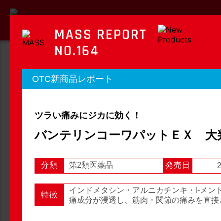
MASS REPORT
NO.164
MASS REPORT
OTC新商品レポート
マスレポート
ツラい痛みにジカに効く！
OTC新商品レポート
店頭観察レポート
バンテリンコーワパットＥＸ 大
分類
第2類医薬品
発売日
2
店頭観察
OTC新商品レポート
インドメタシン・アルニカチンキ・l-メン
特徴
痛成分が浸透し、筋肉・関節の痛みを直接
1
2
3
...
54
次へ