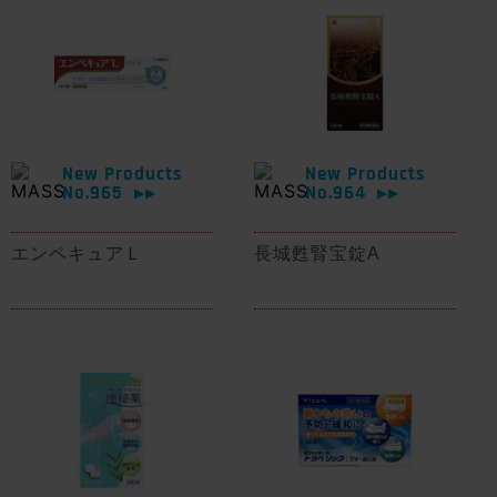
New Products
New Products
No.965
No.964
▶▶
▶▶
エンペキュアＬ
長城甦腎宝錠A