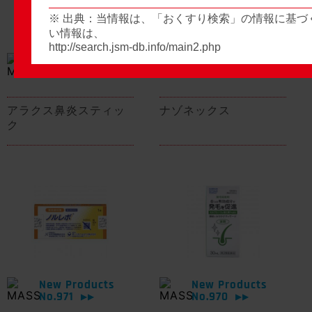
※ 出典：当情報は、「おくすり検索」の情報に基づ
い情報は、
http://search.jsm-db.info/main2.php
New Products
New Products
No.974
No.973
▶▶
▶▶
アラクス鼻炎スティッ
ナゾネックス
ク
New Products
New Products
No.971
No.970
▶▶
▶▶