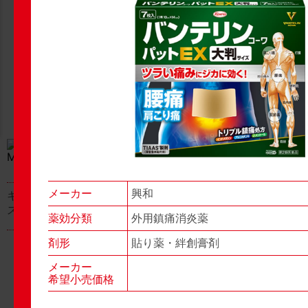
New Products
New Products
No.977
No.976
▶▶
▶▶
メーカー
興和
キャベジンコーワαプラ
グロンサン用刃棒
ス顆粒
薬効分類
外用鎮痛消炎薬
剤形
貼り薬・絆創膏剤
メーカー
希望小売価格