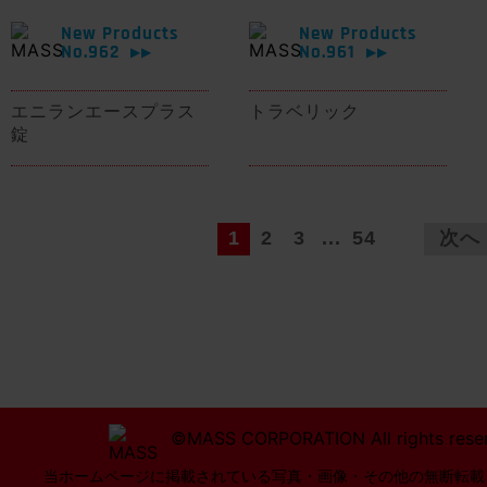
New Products
New Products
No.962
No.961
▶▶
▶▶
エニランエースプラス
トラベリック
錠
1
2
3
...
54
次へ
©MASS CORPORATION All rights rese
当ホームページに掲載されている写真・画像・その他の無断転載