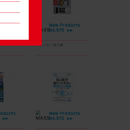
oducts
New Products
6
No.975
▶▶
▶▶
グロンサン用刃棒
oducts
New Products
3
No.972
▶▶
▶▶