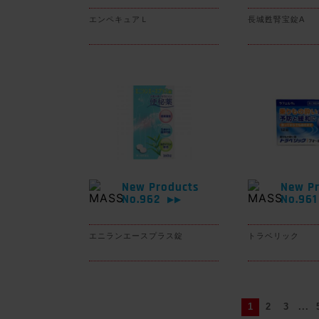
エンペキュアＬ
長城甦腎宝錠A
New Products
New Pr
No.962
No.96
▶▶
エニランエースプラス錠
トラベリック
1
2
3
...