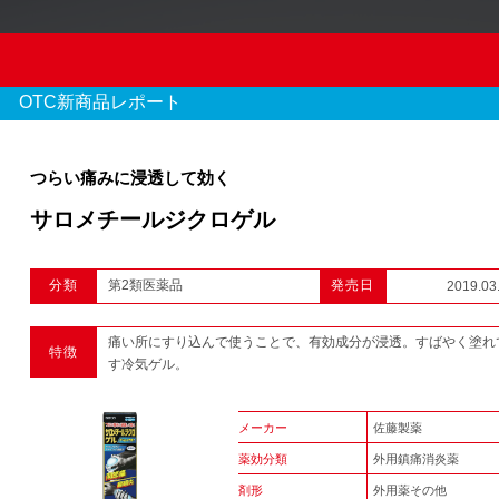
OTC新商品レポート
つらい痛みに浸透して効く
サロメチールジクロゲル
OTC新商品レポート
分類
第2類医薬品
発売日
2019.03
970 件のレポート
痛い所にすり込んで使うことで、有効成分が浸透。すばやく塗れ
特徴
1
2
3
...
す冷気ゲル。
メーカー
佐藤製薬
薬効分類
外用鎮痛消炎薬
剤形
外用薬その他