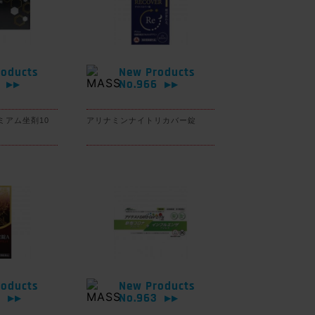
oducts
New Products
7
No.966
▶▶
▶▶
ミアム坐剤10
アリナミンナイトリカバー錠
oducts
New Products
4
No.963
▶▶
▶▶