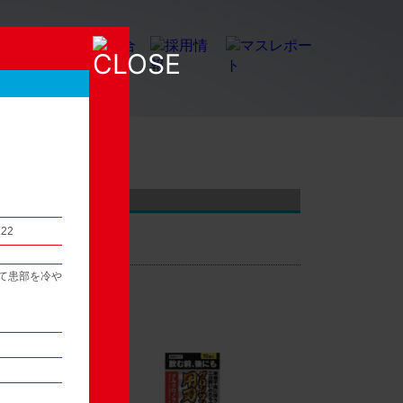
店頭観察レポート
.22
て患部を冷や
54
次へ ▶