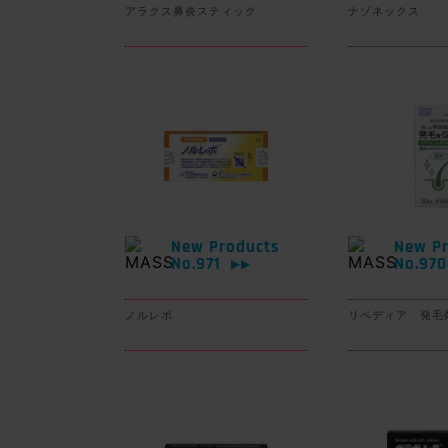
アラクス鼻炎スティック
ナゾネックス
New Products
New Pr
No.971
No.97
▶▶
ノルレボ
リペディア 発毛