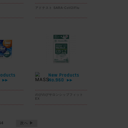
アドテスト SARA-CoV2/Flu
oducts
New Products
1
No.960
▶▶
▶▶
のびのびサロンシップフィット
EX
54
次へ ▶