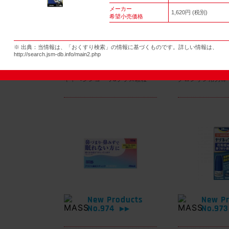
メーカー
1,620円 (税別)
希望小売価格
New Products
New Pr
※ 出典：当情報は、「おくすり検索」の情報に基づくものです。詳しい情報は、
No.977
No.97
▶▶
http://search.jsm-db.info/main2.php
キャベジンコーワαプラス顆粒
グロンサン用刃棒
New Products
New Pr
No.974
No.97
▶▶