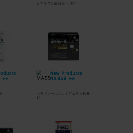
ヒアルロン酸目薬TEIKA
oducts
New Products
0
No.969
▶▶
▶▶
剤
ボラギノールプレミアム注入軟膏
10