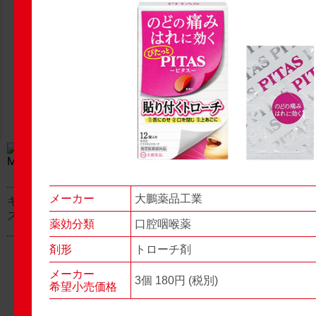
New Products
New Products
No.977
No.976
▶▶
▶▶
メーカー
大鵬薬品工業
キャベジンコーワαプラ
グロンサン用刃棒
ス顆粒
薬効分類
口腔咽喉薬
剤形
トローチ剤
メーカー
3個 180円 (税別)
希望小売価格