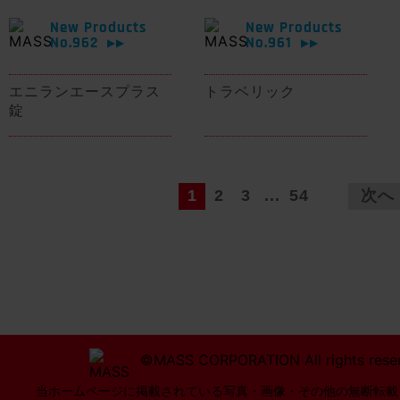
New Products
New Products
No.962
No.961
▶▶
▶▶
エニランエースプラス
トラベリック
錠
1
2
3
...
54
次へ
©MASS CORPORATION All rights rese
当ホームページに掲載されている写真・画像・その他の無断転載