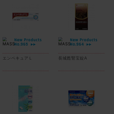
New Products
New Products
No.965
No.964
▶▶
▶▶
エンペキュアＬ
長城甦腎宝錠A