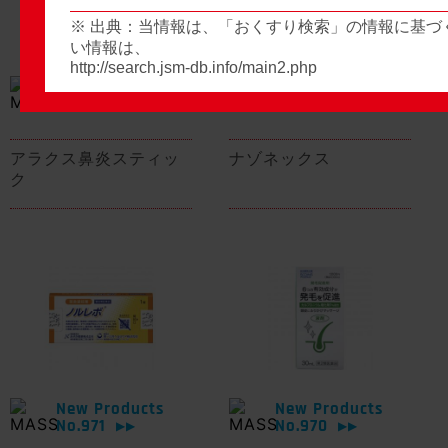
※ 出典：当情報は、「おくすり検索」の情報に基づ
い情報は、
http://search.jsm-db.info/main2.php
New Products
New Products
No.974
No.973
▶▶
▶▶
アラクス鼻炎スティッ
ナゾネックス
ク
New Products
New Products
No.971
No.970
▶▶
▶▶